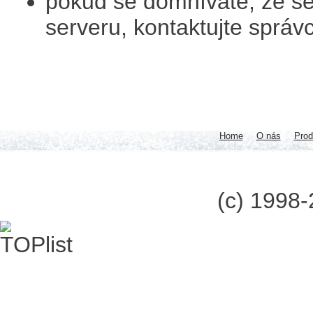
pokud se domníváte, že se
serveru, kontaktujte sprá
Home
O nás
Prod
(c) 1998-