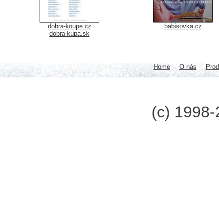
dobra-koupe.cz
babisovka.cz
dobra-kupa.sk
Home
O nás
Prod
(c) 1998-