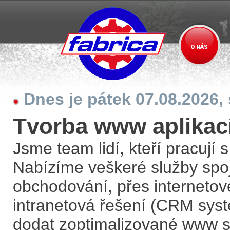
Dnes je pátek 07.08.2026,
Tvorba www aplikac
Jsme team lidí, kteří pracují 
Nabízíme veškeré služby spoj
obchodování, přes internetov
intranetová řešení (CRM syst
dodat zoptimalizované www s